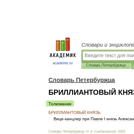
Словари и энциклоп
academic.ru
Словарь Петербуржца
Словарь Петербуржца
БРИЛЛИАНТОВЫЙ КНЯ
Толкование
БРИЛЛИАНТОВЫЙ
КНЯЗЬ
Вице
-
канцлер
при
Павле
I
князь
Алекса
Словарь
Петербуржца
.
Н
.
А
.
Синдаловский
.
2003
.