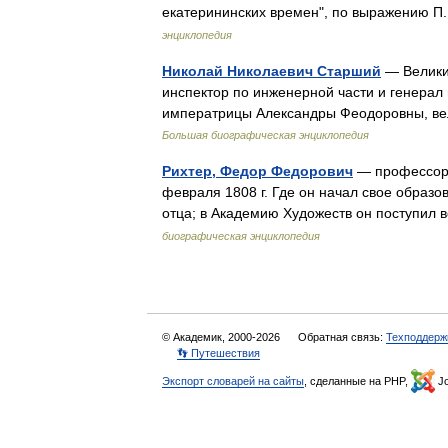
екатерининских времен", по выражению П
энциклопедия
Николай Николаевич Старший
— Великий
инспектор по инженерной части и генерал 
императрицы Александры Феодоровны, ве
Большая биографическая энциклопедия
Рихтер, Федор Федорович
— профессор а
февраля 1808 г. Где он начал свое образо
отца; в Академию Художеств он поступил
биографическая энциклопедия
© Академик, 2000-2026
Обратная связь:
Техподдерж
👣 Путешествия
Экспорт словарей на сайты
, сделанные на PHP,
Jo