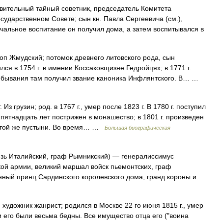
ительный тайный советник, председатель Комитета
сударственном Совете; сын кн. Павла Сергеевича (см.),
ачальное воспитание он получил дома, а затем воспитывался в
п Жмудский; потомок древнего литовского рода, сын
лся в 1754 г. в имении Коссаковщизне Гедройцях; в 1771 г.
ебывания там получил звание каноника Инфлянтского. В… …
з грузин; род. в 1767 г., умер после 1823 г. В 1780 г. поступил
 пятнадцать лет пострижен в монашество; в 1801 г. произведен
м той же пустыни. Во время… …
Большая биографическая
зь Италийский, граф Рымникский) — генералиссимус
ой армии, великий маршал войск пьемонтских, граф
ный принц Сардинского королевского дома, гранд короны и
художник жанрист; родился в Москве 22 го июня 1815 г., умер
ли его были весьма бедны. Все имущество отца его ("воина