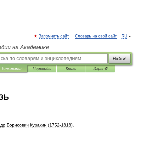
Запомнить сайт
Словарь на свой сайт
RU
едии на Академике
Найти!
Толкования
Переводы
Книги
Игры ⚽
ЗЬ
ндр
Борисович
Куракин
(
1752
-
1818
).