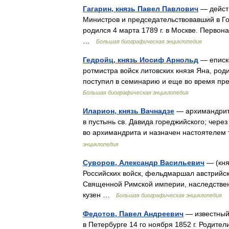
Гагарин, князь Павел Павлович
— действ
Министров и председательствовавший в Го
родился 4 марта 1789 г. в Москве. Первон
…
Большая биографическая энциклопедия
Гедройц, князь Иосиф Арнольд
— еписко
ротмистра войск литовских князя Яна, роди
поступил в семинарию и еще во время пр
Большая биографическая энциклопедия
Иларион, князь Вачнадзе
— архимандрит. И
в пустынь св. Давида гореджийского; через
во архимандрита и назначен настоятеле
энциклопедия
Суворов, Александр Васильевич
— (кня
Российских войск, фельдмаршал австрийск
Священной Римской империи, наследствен
кузен …
Большая биографическая энциклопедия
Федотов, Павел Андреевич
— известный 
в Петербурге 14 го ноября 1852 г. Родите