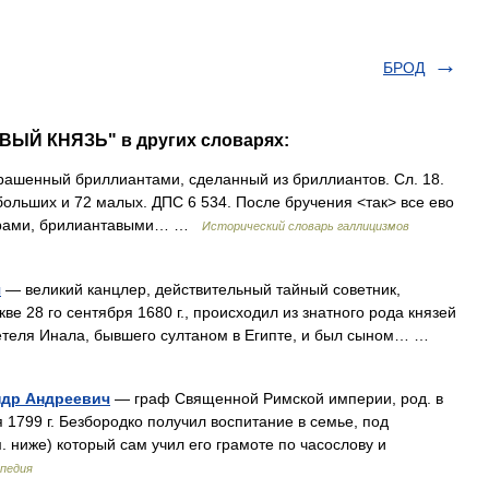
БРОД
ВЫЙ КНЯЗЬ" в других словарях:
 Украшенный бриллиантами, сделанный из бриллиантов. Сл. 18.
больших и 72 малых. ДПС 6 534. После бручения <так> все ево
дарами, брилиантавыми… …
Исторический словарь галлицизмов
ч
— великий канцлер, действительный тайный советник,
ве 28 го сентября 1680 г., происходил из знатного рода князей
детеля Инала, бывшего султаном в Египте, и был сыном… …
ндр Андреевич
— граф Священной Римской империи, род. в
ля 1799 г. Безбородко получил воспитание в семье, под
. ниже) который сам учил его грамоте по часослову и
опедия