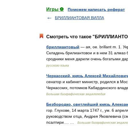
Игры ⚽
Поможем написать реферат
БРИЛЛИАНТОВАЯ ВИЛЛА
Смотреть что такое "БРИЛЛИАНТО
бриллиантовый
— ая, ое. brillant m. 1.
Складень брилиантовои и в нем 31 алмаз 
сродники меня дарили очень богатыми 
русского языка
Черкасский, князь Алексей Михайлови
сенатор и кабинет министр, родился в Моск
Черкасских, потомков Кабардинского вла
Большая биографическая энциклопедия
Безбородко, светлейший князь Алекса
гор. Глухове, 14 марта 1747 г., ум. 6 апре
руководством отца, Андрея Яковлевича (см
псалтири.… …
Большая биографическая энцикл